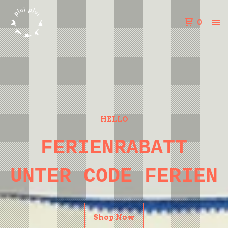
0
HELLO
FERIENRABATT
UNTER CODE FERIEN
Shop Now