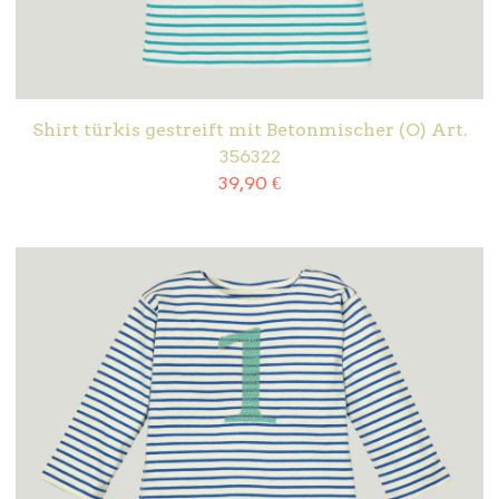
Shirt türkis gestreift mit Betonmischer (O) Art.
356322
39,90
€