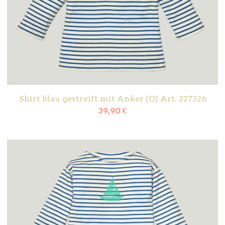
Shirt blau gestreift mit Anker (O) Art. 227326
39,90
€