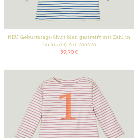
NEU Geburtstags-Shirt blau gestreift mit Zahl in
türkis (O) Art.266426
39,90
€