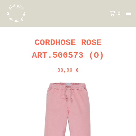
0
CORDHOSE ROSE
ART.500573 (O)
39,90
€