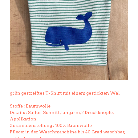
grün gestreiftes T-Shirt mit einem gestickten Wal
Stoffe : Baumwolle
Details : Sailor-Schnitt, langarm, 2 Druckknöpfe,
Applikation
Zusammenstellung : 100% Baumwolle
Pflege: in der Waschmaschine bis 40 Grad waschbar,