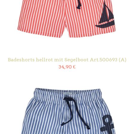
Badeshorts hellrot mit Segelboot Art.500693 (A)
34,90
€