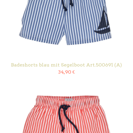
Badeshorts blau mit Segelboot Art.500691 (A)
34,90
€