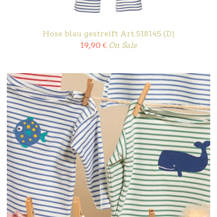
Hose blau gestreift Art.518145 (D)
19,90
€
On Sale