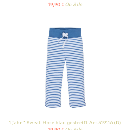
19,90
€
On Sale
1 Jahr * Sweat-Hose blau gestreift Art.519116 (D)
19,90
€
On Sale