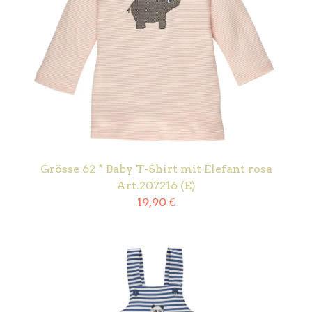
Grösse 62 * Baby T-Shirt mit Elefant rosa
Art.207216 (E)
19,90
€