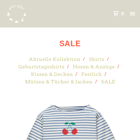
0
SALE
Aktuelle Kollektion
Shirts
Geburtstagsshirts
Hosen & Anzüge
Kissen & Decken
Festlich
Mützen & Tücher & Jacken
SALE