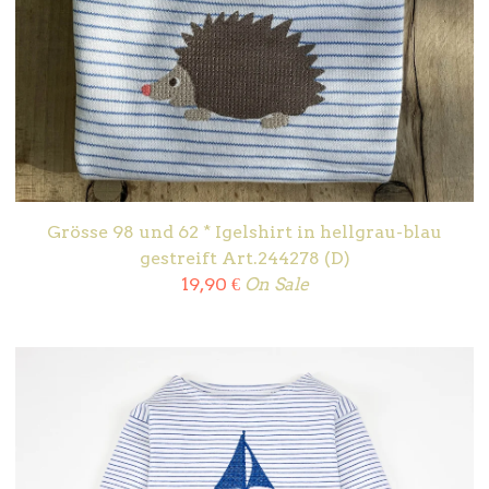
Grösse 98 und 62 * Igelshirt in hellgrau-blau
gestreift Art.244278 (D)
19,90
€
On Sale